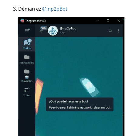
Démarrez
@lnp2pBot