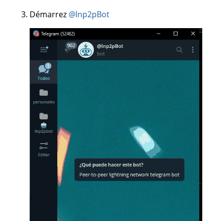
Démarrez
@lnp2pBot